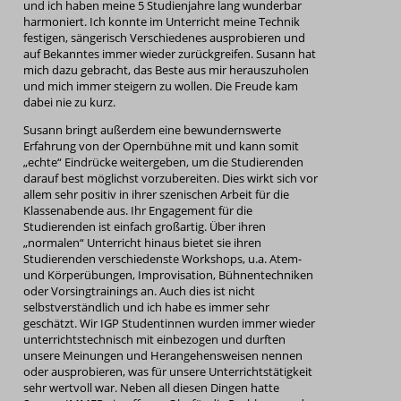
und ich haben meine 5 Studienjahre lang wunderbar
harmoniert. Ich konnte im Unterricht meine Technik
festigen, sängerisch Verschiedenes ausprobieren und
auf Bekanntes immer wieder zurückgreifen. Susann hat
mich dazu gebracht, das Beste aus mir herauszuholen
und mich immer steigern zu wollen. Die Freude kam
dabei nie zu kurz.
Susann bringt außerdem eine bewundernswerte
Erfahrung von der Opernbühne mit und kann somit
„echte“ Eindrücke weitergeben, um die Studierenden
darauf best möglichst vorzubereiten. Dies wirkt sich vor
allem sehr positiv in ihrer szenischen Arbeit für die
Klassenabende aus. Ihr Engagement für die
Studierenden ist einfach großartig. Über ihren
„normalen“ Unterricht hinaus bietet sie ihren
Studierenden verschiedenste Workshops, u.a. Atem-
und Körperübungen, Improvisation, Bühnentechniken
oder Vorsingtrainings an. Auch dies ist nicht
selbstverständlich und ich habe es immer sehr
geschätzt. Wir IGP Studentinnen wurden immer wieder
unterrichtstechnisch mit einbezogen und durften
unsere Meinungen und Herangehensweisen nennen
oder ausprobieren, was für unsere Unterrichtstätigkeit
sehr wertvoll war. Neben all diesen Dingen hatte