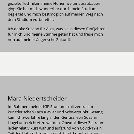
gezielte Techniken meine Höhen weiter auszubauen
ging. Sie hat mich wunderbar durch mein Studium
begleitet und mich bestmöglich auf meinen Weg nach
dem Studium vorbereitet.
Ich danke Susann für Alles, was sie in diesen fünf Jahren
für mich und meine Stimme getan hat und freue mich
nun auf meine sängerische Zukunft.
Mara Niedertscheider
Im Rahmen meines IGP Studiums mit zentralem
künstlerischen Fach Klavier und Schwerpunkt Gesang
kam ich zwei Jahre lang in den Genuss, von Susann
Hagel unterrichtet zu werden. Obwohl dieser Zeitraum
leider relativ kurz war und aufgrund von Covid-19 ein
Teil des Unterrichts online stattfand, konnte ich vor