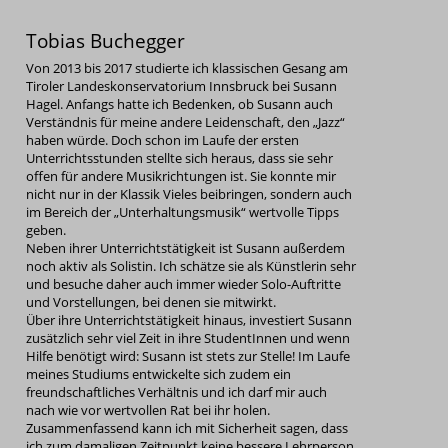
Tobias Buchegger
Von 2013 bis 2017 studierte ich klassischen Gesang am
Tiroler Landeskonservatorium Innsbruck bei Susann
Hagel. Anfangs hatte ich Bedenken, ob Susann auch
Verständnis für meine andere Leidenschaft, den „Jazz“
haben würde. Doch schon im Laufe der ersten
Unterrichtsstunden stellte sich heraus, dass sie sehr
offen für andere Musikrichtungen ist. Sie konnte mir
nicht nur in der Klassik Vieles beibringen, sondern auch
im Bereich der „Unterhaltungsmusik“ wertvolle Tipps
geben.
Neben ihrer Unterrichtstätigkeit ist Susann außerdem
noch aktiv als Solistin. Ich schätze sie als Künstlerin sehr
und besuche daher auch immer wieder Solo-Auftritte
und Vorstellungen, bei denen sie mitwirkt.
Über ihre Unterrichtstätigkeit hinaus, investiert Susann
zusätzlich sehr viel Zeit in ihre StudentInnen und wenn
Hilfe benötigt wird: Susann ist stets zur Stelle! Im Laufe
meines Studiums entwickelte sich zudem ein
freundschaftliches Verhältnis und ich darf mir auch
nach wie vor wertvollen Rat bei ihr holen.
Zusammenfassend kann ich mit Sicherheit sagen, dass
ich zum damaligen Zeitpunkt keine bessere Lehrperson