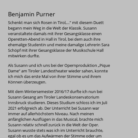
Benjamin Purner
Schenkt man sich Rosen in Tirol,…“ mit diesem Duett
begann mein Weg in die Welt der Klassik. Susann
veranstaltete damals mit ihrer Gesangsklasse einen
Operetten-Abend in Hall in Tirol, bei dem auch ihre
ehemalige Studentin und meine damalige Lehrerin Sara
Schöpf mit ihrer Gesangsklasse der Musikschule Hall
mitwirken durfte.
Als Susann und ich uns bei der Opernproduktion „Pique
Dame“ am Tiroler Landestheater wieder sahen, konnte
ich mich das erste Mal von ihrer Stimme und ihrem
Können überzeugen.
Mit dem Wintersemester 2016/17 durfte ich nun bei
Susann Gesang am Tiroler Landeskonservatorium
Innsbruck studieren. Dieses Studium schloss ich im Juli
2021 erfolgreich ab. Der Unterricht bei Susann war
immer auf allerhöchstem Niveau. Nach meinen
anfänglichen Ausflügen in das Musical, brachte mich
Susann relativ schnell zurück in die Welt der Oper.
Susann wusste stets was ich im Unterricht brauchte,
egal ob es um das Aufwärmen der Stimme oder um