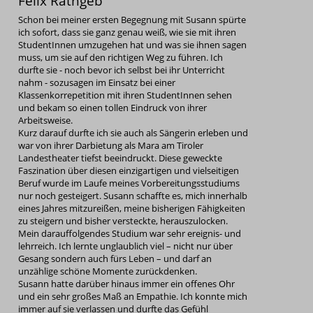
Felix Rathgeb
Schon bei meiner ersten Begegnung mit Susann spürte
ich sofort, dass sie ganz genau weiß, wie sie mit ihren
StudentInnen umzugehen hat und was sie ihnen sagen
muss, um sie auf den richtigen Weg zu führen. Ich
durfte sie - noch bevor ich selbst bei ihr Unterricht
nahm - sozusagen im Einsatz bei einer
Klassenkorrepetition mit ihren StudentInnen sehen
und bekam so einen tollen Eindruck von ihrer
Arbeitsweise.
Kurz darauf durfte ich sie auch als Sängerin erleben und
war von ihrer Darbietung als Mara am Tiroler
Landestheater tiefst beeindruckt. Diese geweckte
Faszination über diesen einzigartigen und vielseitigen
Beruf wurde im Laufe meines Vorbereitungsstudiums
nur noch gesteigert. Susann schaffte es, mich innerhalb
eines Jahres mitzureißen, meine bisherigen Fähigkeiten
zu steigern und bisher versteckte, herauszulocken.
Mein darauffolgendes Studium war sehr ereignis- und
lehrreich. Ich lernte unglaublich viel – nicht nur über
Gesang sondern auch fürs Leben – und darf an
unzählige schöne Momente zurückdenken.
Susann hatte darüber hinaus immer ein offenes Ohr
und ein sehr großes Maß an Empathie. Ich konnte mich
immer auf sie verlassen und durfte das Gefühl