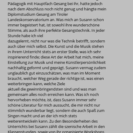
Pädagogik mit Hauptfach Gesang bei ihr, hatte jedoch
nach dem Abschluss noch nicht genug und hängte mein
Diplomstudium Gesang am Tiroler
Landeskonservatorium an. Was mich an Susann schon
immer begeistert hat, ist sowohl ihre wunderschöne
Stimme, als auch ihre perfekte Gesangstechnik. In jeder
Stunde habe ich viel
dazugelernt, nicht nur was die Technik betrifft, sondern
auch über mich selbst. Die Kunst und die Musik stehen
in ihrem Unterricht stets an erster Stelle, was ich sehr
inspirierend finde; diese Art der Arbeit hat mich, meine
Einstellung zur Musik und meine Künstlerpersönlichkeit
nachhaltig geformt und geprägt. Susann vermag zudem
unglaublich gut einzuschätzen, was man im Moment
braucht, welcher Weg gerade der richtige ist, was einen
weiterbringen kann, welche Ziele
aktuell die gewinnbringendsten sind und was man
gemeinsam alles noch erreichen kann. Was ich noch
hervorheben möchte, ist, dass Susann immer sehr
schöne Literatur für mich aussucht, die mir nicht nur
stimmlich wunderbar liegt, sondern die auch Spaß zum
Singen macht und an der ich mich stets
weiterentwickeln kann. Zu den Besonderheiten des
Unterrichts bei Susann zählt die szenische Arbeit in den
Klassenstunden, sowie von ihr organisierte Workshops