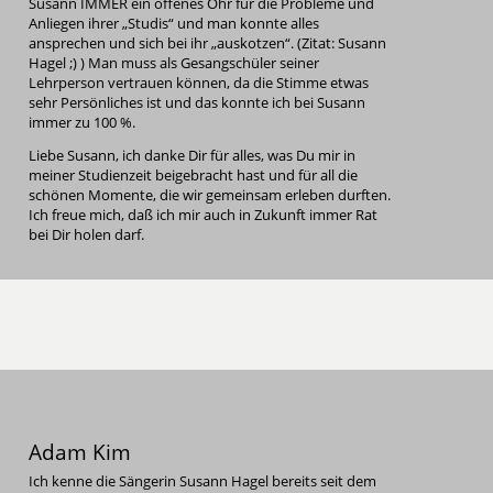
Susann IMMER ein offenes Ohr für die Probleme und
Anliegen ihrer „Studis“ und man konnte alles
ansprechen und sich bei ihr „auskotzen“. (Zitat: Susann
Hagel ;) ) Man muss als Gesangschüler seiner
Lehrperson vertrauen können, da die Stimme etwas
sehr Persönliches ist und das konnte ich bei Susann
immer zu 100 %.
Liebe Susann, ich danke Dir für alles, was Du mir in
meiner Studienzeit beigebracht hast und für all die
schönen Momente, die wir gemeinsam erleben durften.
Ich freue mich, daß ich mir auch in Zukunft immer Rat
bei Dir holen darf.
Adam Kim
Ich kenne die Sängerin Susann Hagel bereits seit dem