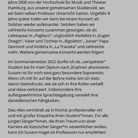
Jahre 2000 von der Hochschule für Musik und Theater
Hamburg, aus unserer gemeinsamen Studienzeit, wo
wir beim selben Professor Unterricht hatten. Ungefähr 8
Jahre später trafen wir dann bei einem Konzert als
Solisten wieder aufeinander. Seitdem haben wir
zahlreiche Konzerte zusammen gesungen, ob als
Liebespaar in „Pagliacci“, unglücklich Verliebte in „Eugen
Onegin“, Vater und Tochter in „Rigoletto“, „böser“ Papa
Germont und Violetta in „La Traviata“ und zahlreiche
mehr. Weitere gemeinsame Konzerte werden folgen!
Im Sommersemester 2022 durfte ich als „verspäteter“
Student bei ihr mein Diplom nach 20 Jahren absolvieren.
Susann ist für mich eine ganz besondere Sopranistin.
Wenn ich mit ihr auf der Bühne stehe, bin ich stets
davon beeindruckt, wie sie sich in ihre Rollen vertieft
und diese verkörpert. Insbesondere ihre
außergewöhnliche Sprachbegabung veredelt ihre
darstellerischen Fähigkeiten.
Dies Alles vermittelt sie in höchst professioneller Art
und mit großer Empathie ihren Student*innen. Für alle
jungen Sänger*innen, die ihren Traum von einer
Karriere als klassischer Sänger*in verwirklichen wollen,
kann ich Susann Hagel als Professorin nur empfehlen!